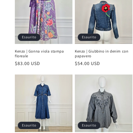
e
z
i
Esaurito
Esaurito
o
Kenzo | Gonna viola stampa
Kenzo | Giubbino in denim con
floreale
papavero
n
Prezzo
$83.00 USD
Prezzo
$54.00 USD
di
di
e
listino
listino
:
Esaurito
Esaurito