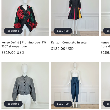
Esaurito
Esaurito
Es
Kenzo Défilé | Piumino over FW
Kenzo | Completo in seta
Kenzo 
2007 stampa rose
florea
Prezzo
$189.00 USD
Prezzo
$319.00 USD
Prez
$166
di
di
di
listino
listino
listi
Esaurito
Esaurito
Es