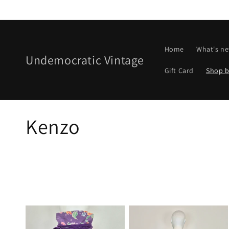
Vai
direttamente
ai contenuti
Home
What's n
Undemocratic Vintage
Gift Card
Shop b
C
Kenzo
o
l
l