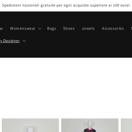
Spedizioni nazionali gratuite per ogni acquisto superiore ai 100 euro!
ew
Womenswear
Bags
Shoes
Jewels
Accessories
y Designer