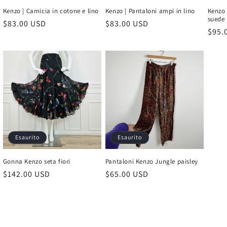
Kenzo | Camicia in cotone e lino
Kenzo | Pantaloni ampi in lino
Kenzo 
suede
Prezzo
$83.00 USD
Prezzo
$83.00 USD
Prez
$95.
di
di
di
listino
listino
listi
Esaurito
Esaurito
Gonna Kenzo seta fiori
Pantaloni Kenzo Jungle paisley
Prezzo
$142.00 USD
Prezzo
$65.00 USD
di
di
listino
listino