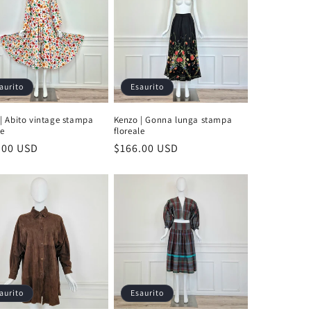
e
o
g
r
a
aurito
Esaurito
f
| Abito vintage stampa
Kenzo | Gonna lunga stampa
i
le
floreale
zo
.00 USD
Prezzo
$166.00 USD
c
di
a
no
listino
aurito
Esaurito