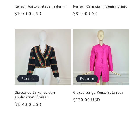
Kenzo | Abito vintage in denim
Kenzo | Camicia in denim grigio
Prezzo
$107.00 USD
Prezzo
$89.00 USD
di
di
listino
listino
Esaurito
Esaurito
Giacca corta Kenzo con
Giacca lunga Kenzo seta rosa
applicazioni floreali
Prezzo
$130.00 USD
Prezzo
$154.00 USD
di
di
listino
listino