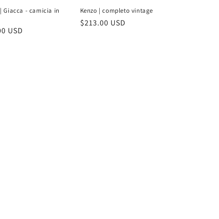
| Giacca - camicia in
Kenzo | completo vintage
Prezzo
$213.00 USD
zo
00 USD
di
listino
no