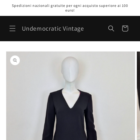
Vai
Spedizioni nazionali gratuite per ogni acquisto superiore ai 100
direttamente
euro!
ai contenuti
Undemocratic Vintage
Carrello
Passa alle
informazioni
sul prodotto