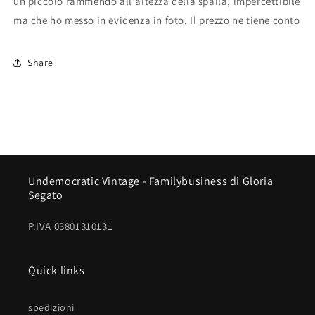
un piccolo rammendo all'altezza della spalla, impercettibile
ma che ho messo in evidenza in foto. Il prezzo ne tiene conto
Share
Undemocratic Vintage - Familybusiness di Gloria
Segato
P.IVA 03801310131
Quick links
spedizioni