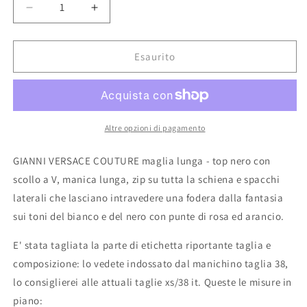
Diminuisci
Aumenta
quantità
quantità
per
per
Gianni
Gianni
Esaurito
Versace
Versace
Couture
Couture
|
|
Maglia
Maglia
lunga
lunga
Altre opzioni di pagamento
-
-
Top
Top
GIANNI VERSACE COUTURE maglia lunga - top nero con
nero
nero
scollo a V, manica lunga, zip su tutta la schiena e spacchi
con
con
laterali che lasciano intravedere una fodera dalla fantasia
spacchi
spacchi
laterali
laterali
sui toni del bianco e del nero con punte di rosa ed arancio.
E' stata tagliata la parte di etichetta riportante taglia e
composizione: lo vedete indossato dal manichino taglia 38,
lo consiglierei alle attuali taglie xs/38 it. Queste le misure in
piano: