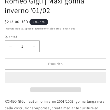
Romeo Gigli | Maxi gonna
inverno '01/02
Prezzo
$213.00 USD
Esaurito
di
Imposte incluse.
Spese di spedizione
calcolate al check-out.
listino
Quantità
Quantità
Diminuisci
Aumenta
quantità
quantità
per
per
Romeo
Romeo
Esaurito
Gigli
Gigli
|
|
Maxi
Maxi
gonna
gonna
inverno
inverno
&#39;01/02
&#39;01/02
ROMEO GIGLI (autunno inverno 2001/2002) gonna lunga nera
dalla costruzione vaporosa, creata mediante cuciture ed