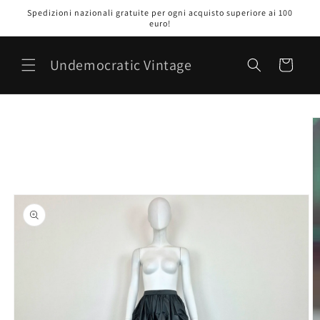
Vai
Spedizioni nazionali gratuite per ogni acquisto superiore ai 100
direttamente
euro!
ai contenuti
Undemocratic Vintage
Carrello
Passa alle
informazioni
sul prodotto