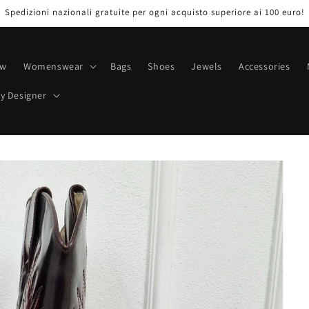
Spedizioni nazionali gratuite per ogni acquisto superiore ai 100 euro!
ew
Womenswear
Bags
Shoes
Jewels
Accessories
y Designer