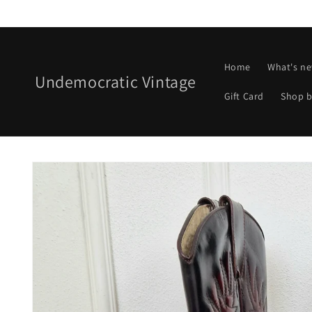
Vai
direttamente
ai contenuti
Home
What's n
Undemocratic Vintage
Gift Card
Shop b
Passa alle
informazioni
sul prodotto